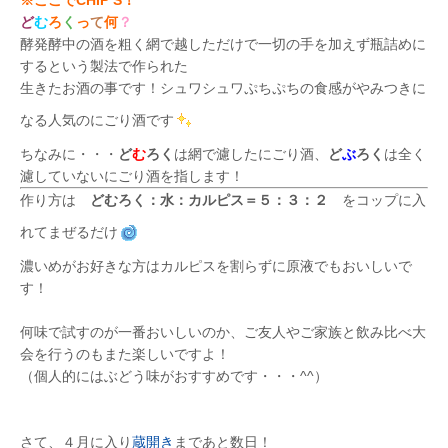
※ここでCHIP’S！
ど
む
ろ
く
っ
て
何
？
酵発酵中の酒を粗く網で越しただけで一切の手を加えず瓶詰めに
するという製法で作られた
生きたお酒の事です！シュワシュワぷちぷちの食感がやみつきに
なる人気のにごり酒です
ちなみに・・・
ど
む
ろく
は網で濾したにごり酒、
ど
ぶ
ろく
は全く
濾していないにごり酒を指します！
作り方は
どむろく：水：カルピス＝５：３：２
をコップに入
れてまぜるだけ
濃いめがお好きな方はカルピスを割らずに原液でもおいしいで
す！
何味で試すのが一番おいしいのか、ご友人やご家族と飲み比べ大
会を行うのもまた楽しいですよ！
（個人的にはぶどう味がおすすめです・・・^^）
さて、４月に入り
蔵開き
まであと数日！