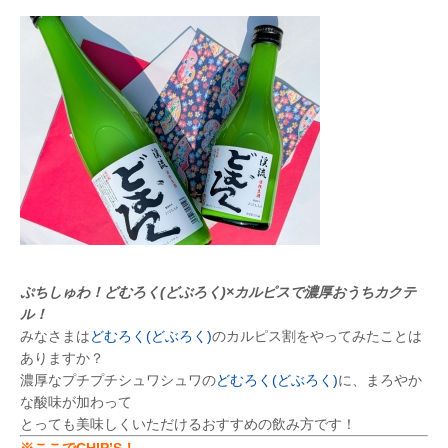
ぷちしゅわ！どむろく(どぶろく)×カルピスで濃厚おうちカクテ
ル！
みなさまは
どむろく(どぶろく)
のカルピス割をやってみたことは
ありますか？
濃厚なプチプチシュワシュワの
どむろく(どぶろく)
に、まろやか
な酸味が加わって
とっても美味しくいただけるおすすめの飲み方です！