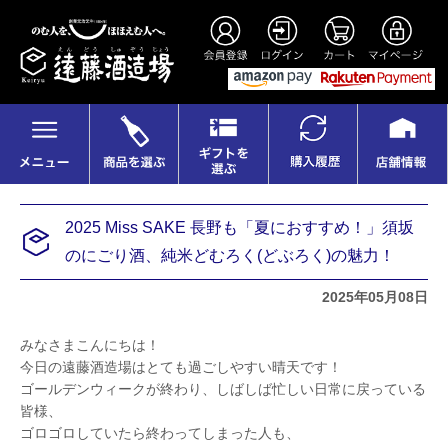
2025 Miss SAKE 長野も「夏におすすめ！」須坂
のにごり酒、純米どむろく(どぶろく)の魅力！
2025年05月08日
みなさまこんにちは！
今日の遠藤酒造場はとても過ごしやすい晴天です！
ゴールデンウィークが終わり、しばしば忙しい日常に戻っている
皆様、
ゴロゴロしていたら終わってしまった人も、