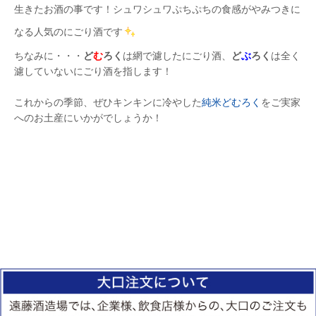
生きたお酒の事です！シュワシュワぷちぷちの食感がやみつきに
なる人気のにごり酒です
ちなみに・・・
ど
む
ろく
は網で濾したにごり酒、
ど
ぶ
ろく
は全く
濾していないにごり酒を指します！
これからの季節、ぜひキンキンに冷やした
純米どむろく
をご実家
へのお土産にいかがでしょうか！