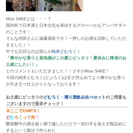
Miss SAKEとは・・・？
国内外で日本酒と日本文化を発信するグローバルなアンバサダー
のことです！
そんな内田さんに遠藤酒造で今！一押しのお酒を試飲していただ
きました！！
中でも注目なのは我らが
純米どむろく！
「爽やかな香りと発泡感がこの夏にピッタリ！夏休みに帰省のお
土産にしたい！」
とのコメントもいただきました！！さすがMiss SAKE！
今回の純米どむろく(どぶろく)は甘さ控えめでより爽やかな香り
が引き立つ仕上がりとなっております！
お土産にピッタリの
どむろく・濁り酒飲み比べセット
のご用意も
ございますので是非チェック！
※ここでCHIP’S！
ど
む
ろ
く
っ
て
何
？
酵発酵中の酒を粗く網で越しただけで一切の手を加えず瓶詰めに
するという製法で作られた