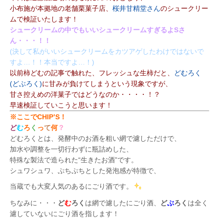
小布施が本拠地の老舗栗菓子店、
桜井甘精堂さん
のシュークリー
ムで検証いたします！
シュークリームの中でもいいシュークリームすぎるよSさ
ん・・・！！
(決して私がいいシュークリームをカツアゲしたわけではないで
すよ…！！本当ですよ…！)
以前柿どむの記事で触れた、フレッシュな生柿だと、
どむろく
(どぶろく)
に甘みが負けてしまうという現象ですが、
甘さ控えめの洋菓子ではどうなのか・・・・！？
早速検証していこうと思います！
※ここでCHIP’S！
ど
む
ろ
く
っ
て
何
？
どむろくとは、発酵中のお酒を粗い網で濾しただけで、
加水や調整を一切行わずに瓶詰めした、
特殊な製法で造られた“生きたお酒”です。
シュワシュワ、ぷちぷちとした発泡感が特徴で、
当蔵でも大変人気のあるにごり酒です。
ちなみに・・・
ど
む
ろく
は網で濾したにごり酒、
ど
ぶ
ろく
は全く
濾していないにごり酒を指します！