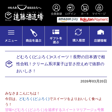
どむろく(どぶろく)×スイーツ！長野の日本酒で相
性合戦！クリーム系洋菓子は甘さ控えめで抜群の
おいしさ！
2026年03月20日
みなさまこんにちは！
今日は、
どむろく(どぶろく)
でスイーツをよりおいしく食べよ
う！
甘味×
どむろく(どぶろく)
を追求するスイートマリアージュ号第