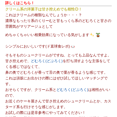
詳しくはこちら！
クリーム系の洋菓子は甘さ控えめでも相性◎！
これはクリームの種類なんでしょうか・・・？
濃厚なもったり系のくりーむと甘もっくら系のどむろくと甘さの
雰囲気がマリアージュとして
めちゃくちゃいい相乗効果になっている気がします
シンプルにおいしいです(ド直球食レポ)
そもそものシュークリームがですね、とっても上品なんですよ。
甘さ控えめで、
どむろく(どぶろく)
を打ち消すような主張をして
くる感じではなくて、
鼻の奥でどむろくが香って舌の奥で栗が香るような感じです。
これは須坂にお出かけの際にはぜひ試してほしいマッチングで
す。
おそらくですが、クリーム系と
どむろく(どぶろく)
は相性がいい
ので、
お近くのケーキ屋さんで甘さ控えめのシュークリームとか、カス
タード系も行けそうな感じがします。
お試しの際には是非参考にやってみてください！