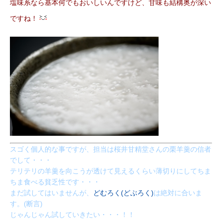
塩味系なら基本何でもおいしいんですけど、甘味も結構奥が深い
ですね！
スゴく個人的な事ですが、担当は桜井甘精堂さんの栗羊羹の信者
でして・・・
テリテリの羊羹を向こうが透けて見えるくらい薄切りにしてちま
ちま食べる貧乏性です・・・
まだ試してはいませんが、
どむろく(どぶろく)
は絶対に合いま
す。(断言)
じゃんじゃん試していきたい・・・！！