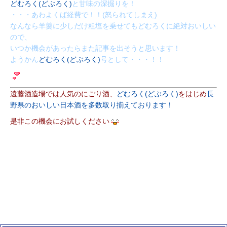
どむろく(どぶろく)
と甘味の深掘りを！
・・・あわよくば経費で！！(怒られてしまえ)
なんなら羊羹に少しだけ粗塩を乗せてもどむろくに絶対おいしい
ので、
いつか機会があったらまた記事を出そうと思います！
ようかん
どむろく(どぶろく)
号として・・・！！
遠藤酒造場では人気のにごり酒、
どむろく(どぶろく)
をはじめ
長
野県のおいしい日本酒を多数取り揃えております！
是非この機会にお試しください