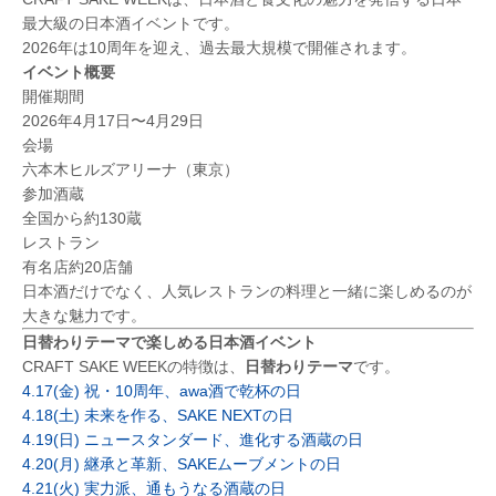
最大級の日本酒イベントです。
2026年は10周年を迎え、過去最大規模で開催されます。
イベント概要
開催期間
2026年4月17日〜4月29日
会場
六本木ヒルズアリーナ（東京）
参加酒蔵
全国から約130蔵
レストラン
有名店約20店舗
日本酒だけでなく、人気レストランの料理と一緒に楽しめるのが
大きな魅力です。
日替わりテーマで楽しめる日本酒イベント
CRAFT SAKE WEEKの特徴は、
日替わりテーマ
です。
4.17(金) 祝・10周年、awa酒で乾杯の日
4.18(土) 未来を作る、SAKE NEXTの日
4.19(日) ニュースタンダード、​進化する​酒蔵の​日​
4.20(月) 継承と​革新、​SAKEムーブメントの​日​
4.21(火) 実力派、通もうなる酒蔵の日