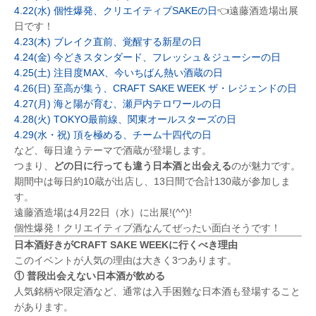
4.22(水) 個性爆発、クリエイティブSAKEの日
👈遠藤酒造場出展
日です！
4.23(木) ブレイク直前、覚醒する新星の日
4.24(金) 今どきスタンダード、フレッシュ＆ジューシーの日
4.25(土) 注目度MAX、今いちばん熱い酒蔵の日
4.26(日) 至高が集う、CRAFT SAKE WEEK ザ・レジェンドの日
4.27(月) 海と陽が育む、瀬戸内テロワールの日
4.28(火) TOKYO最前線、​関東オールスターズの​日
4.29(水・祝) 頂を極める、チーム十四代の​日
など、毎日違うテーマで酒蔵が登場します。
つまり、
どの日に行っても違う日本酒と出会える
のが魅力です。
期間中は毎日約10蔵が出店し、13日間で合計130蔵が参加しま
す。
遠藤酒造場は4月22日（水）に出展!(^^)!
個性爆発！クリエイティブ酒なんてぜったい面白そうです！
日本酒好きがCRAFT SAKE WEEKに行くべき理由
このイベントが人気の理由は大きく3つあります。
① 普段出会えない日本酒が飲める
人気銘柄や限定酒など、通常は入手困難な日本酒も登場すること
があります。