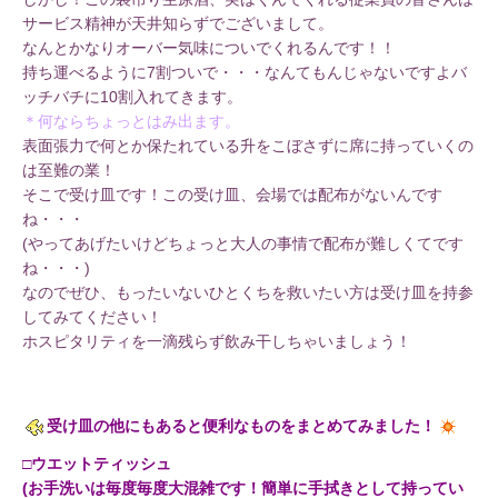
サービス精神が天井知らずでございまして。
なんとかなりオーバー気味についでくれるんです！！
持ち運べるように7割ついで・・・なんてもんじゃないですよバ
ッチバチに10割入れてきます。
＊何ならちょっとはみ出ます。
表面張力で何とか保たれている升をこぼさずに席に持っていくの
は至難の業！
そこで受け皿です！この受け皿、会場では配布がないんです
ね・・・
(やってあげたいけどちょっと大人の事情で配布が難しくてです
ね・・・)
なのでぜひ、もったいないひとくちを救いたい方は受け皿を持参
してみてください！
ホスピタリティを一滴残らず飲み干しちゃいましょう！
受け皿の他にもあると便利なものをまとめてみました！
□ウエットティッシュ
(お手洗いは毎度毎度大混雑です！簡単に手拭きとして持ってい