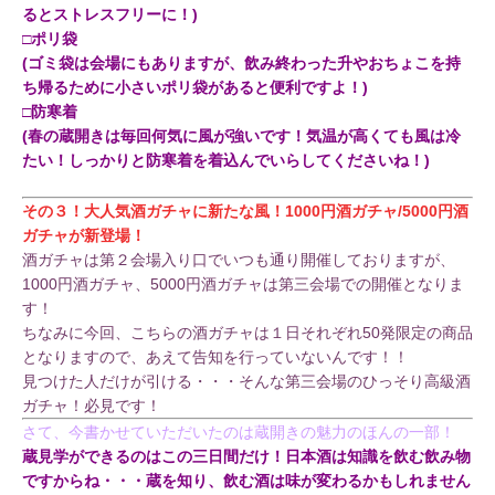
るとストレスフリーに！)
□ポリ袋
(ゴミ袋は会場にもありますが、飲み終わった升やおちょこを持
ち帰るために小さいポリ袋があると便利ですよ！)
□防寒着
(春の蔵開きは毎回何気に風が強いです！気温が高くても風は冷
たい！しっかりと防寒着を着込んでいらしてくださいね！)
その３！大人気酒ガチャに新たな風！1000円酒ガチャ/5000円酒
ガチャが新登場！
酒ガチャは第２会場入り口でいつも通り開催しておりますが、
1000円酒ガチャ、5000円酒ガチャは第三会場での開催となりま
す！
ちなみに今回、こちらの酒ガチャは１日それぞれ50発限定の商品
となりますので、あえて告知を行っていないんです！！
見つけた人だけが引ける・・・そんな第三会場のひっそり高級酒
ガチャ！必見です！
さて、今書かせていただいたのは蔵開きの魅力のほんの一部！
蔵見学ができるのはこの三日間だけ！日本酒は知識を飲む飲み物
ですからね・・・蔵を知り、飲む酒は味が変わるかもしれません