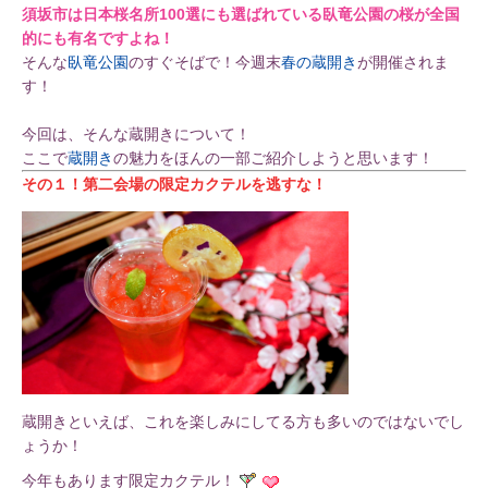
須坂市は日本桜名所100選にも選ばれている臥竜公園の桜が全国
的にも有名ですよね！
そんな
臥竜公園
のすぐそばで！今週末
春の蔵開き
が開催されま
す！
今回は、そんな蔵開きについて！
ここで
蔵開き
の魅力をほんの一部ご紹介しようと思います！
その１！第二会場の限定カクテルを逃すな！
蔵開きといえば、これを楽しみにしてる方も多いのではないでし
ょうか！
今年もあります限定カクテル！