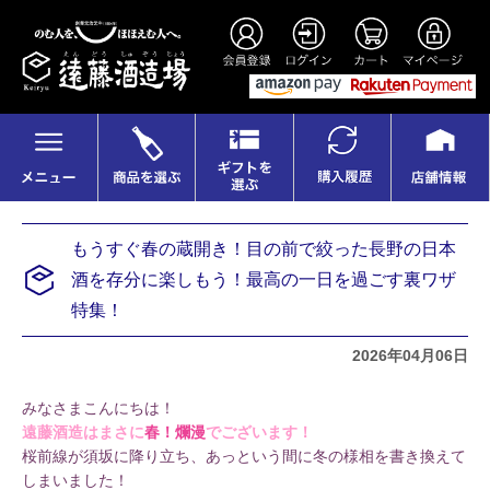
もうすぐ春の蔵開き！目の前で絞った長野の日本
酒を存分に楽しもう！最高の一日を過ごす裏ワザ
特集！
2026年04月06日
みなさまこんにちは！
遠藤酒造はまさに
春！爛漫
でございます！
桜前線が須坂に降り立ち、あっという間に冬の様相を書き換えて
しまいました！