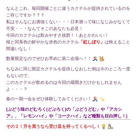
なんとこれ、毎回開催ごとに違うカクテルが提供されているのを
ご存じですか？？？
私はそんなにお酒強くない・・・日本酒って味になじみがなくて
不安・・・なんてそこのあなたも必見！
今回のカクテルは飲みやすさ抜群！！あとかわいい！
桜と同系色の鮮やかな赤色のカクテル
「紅しぼり」
は映えること
間違いなし！
数量限定なのでぜひお早めに第二会場へ！！
ちなみに同じ限定カクテルを提供しなおした例は今のところ一度
もないので、
このカクテルが飲めるのは今回の蔵開きだけかもしれません
よ・・・？
春の一期一会をぜひ体験してみてください！
(ぶどう味のどむろく(どぶろく)の「ぶどうどむ」や「アカシ
ア」、「レモンハイ」や「コークハイ」など種類も目白押し！)
その２！升を買うなら受け皿を持ってくるべし！