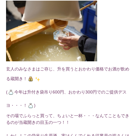
玄人のみなさまはご存じ、升を買うとおかわり価格でお酒が飲め
る蔵開き！
(
今年は升付き袋吊り600円、おかわり300円でのご提供デス
ヨ・・・！
)
その場でふらっと買って、ちょいと一杯・・・なんてこともでき
るのが当蔵開きの目玉の一つ！！
しかし！この袋吊り生原酒、実はくんでくれる従業員の皆さんは