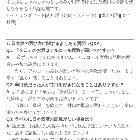
ぷちぷちしゅわしゅわともろみが口中でほどけた後口は余韻を残
しながらも上品な心地です。
✨ペアリングフード[肉料理（焼肉・ステーキ）][郷土料理][タイ
料理]
7. 日本酒の選び方に関するよくある質問（Q&A）
Q1. 「辛口」のお酒はアルコール度数が高いのですか？
A.
必ずしもそうではありません。アルコール度数は発酵の度
合いや加水調整によります。
ただ、アルコール度数が高いと喉への刺激が増すため、より
辛く（強く）感じることはあります。
Q2. 辛口派だった人が甘口を好きになることはありますか？
A.
よくあります！最近は「芳醇旨口」といって、しっかりとし
た旨味と上品な甘みがあるお酒がトレンドです。
当蔵の「直虎」を飲んで、甘口の概念が変わったという辛口
派の方も多いです（＾＾）
Q3. ラベルに日本酒度の記載がない場合は？
A.
最近は、数値の先入観を持たずに飲んでほしいという意図か
ら、あえて記載しない蔵元も増えています。
その場合は、スタッフに聞くか、公式サイトの説明文にある