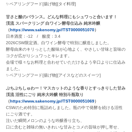
✨ペアリングフード[揚げ物][タイ料理]
甘さと酸のバランス。どんな料理にもシュワっと合います！
渓流 スパークリング 白ワイン酵母仕込み 純米吟醸
（
https://www.sakenomy.jp//TST0000051070
）
日本酒度：-12 / 酸度：3.4
2026CSW限定酒。白ワイン酵母で特別に醸造しました。
酵母由来のキリっとした酸味が心地よく、やさしい甘味と旨味の
コクが広がりシュワっとキレます。
会場で様々なお料理と合わせていただけるよう辛口よりに仕込み
ました。
✨ペアリングフード[揚げ物][アイスなどのスイーツ]
ぷちぷちしゅわー！マスカットのような香りとすっきりした甘み
渓流 活性にごり 純米大吟醸 特別斗瓶取り
（
https://www.sakenomy.jp//TST0000051069
）
CSWのため特別に瓶詰めしました。瓶の中で発酵を続ける活性
にごり酒です。
注いだ瞬間メロンのような吟醸香り立ち、
口に含むと雑味の無いきれいな甘みとコメの旨味が押し寄せ、