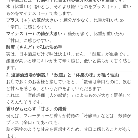
水（比重1.0）を0とし、それより軽いものをプラス（＋）、重い
ものをマイナス（ー）で表します。
プラス（＋）の値が大きい：
糖分が少なく、比重が軽いため
「辛口」に感じやすい。
マイナス（ー）の値が大きい：
糖分が多く、比重が重いため
「甘口」に感じやすい。
酸度（さんど）が味の決め手
実は、日本酒度だけで味は決まりません。「酸度」が重要です。
酸度が高いと味にキレが出て辛く感じ、低いと柔らかく甘く感じ
ます。
2. 遠藤酒造場が解説！「数値」と「体感の味」が違う理由
お店で多くのお客様と接していると、「数値は辛口なのに、飲む
と甘みを感じる」というお声をよくいただきます。
これは、「官能評価（人の感覚）」によるものが大きく関係して
くるんだそうです。
香りがもたらす「甘さ」の錯覚
例えば、フルーティーな香りが特徴の「吟醸酒」などは、数値が
プラス（辛口）であっても、
脳が果物のような甘みを連想するため、甘口に感じることがあり
ます。