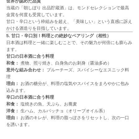
世界が認めた品質
当蔵の「朝しぼり 出品貯蔵酒」は、モンドセレクションで最高
金賞を何度も受賞しています。
甘口・辛口という枠組みを超え、「美味しい」という直感に訴え
かける酒造りを目指しています。
5. 甘口・辛口別！料理との絶妙なペアリング（相性）
日本酒は料理と一緒に楽しむことで、その魅力が何倍にも膨らみ
ます。
甘口の日本酒に合う料理
和食：
煮物、照り焼き、白身魚のお刺身（醤油多め）
意外な組み合わせ：
ブルーチーズ、スパイシーなエスニック料
理
理由：
お酒の糖分が、料理の塩気やスパイスをまろやかに包み
込みます。
辛口の日本酒に合う料理
和食：
塩焼きの魚、天ぷら、お蕎麦
洋食：
生ハム、カルパッチョ（オリーブオイル系）
理由：
お酒のキレが、料理の脂っぽさをリセットし、次の一口
を誘います。