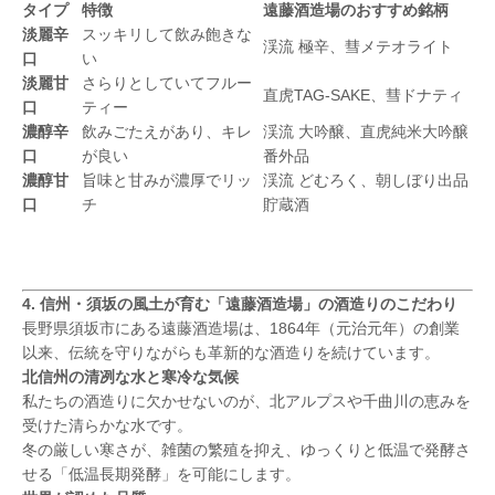
タイプ
特徴
遠藤酒造場のおすすめ銘柄
淡麗辛
スッキリして飲み飽きな
渓流 極辛、彗メテオライト
口
い
淡麗甘
さらりとしていてフルー
直虎TAG-SAKE、彗ドナティ
口
ティー
濃醇辛
飲みごたえがあり、キレ
渓流 大吟醸、直虎純米大吟醸
口
が良い
番外品
濃醇甘
旨味と甘みが濃厚でリッ
渓流 どむろく、朝しぼり出品
口
チ
貯蔵酒
4. 信州・須坂の風土が育む「遠藤酒造場」の酒造りのこだわり
長野県須坂市にある遠藤酒造場は、1864年（元治元年）の創業
以来、伝統を守りながらも革新的な酒造りを続けています。
北信州の清冽な水と寒冷な気候
私たちの酒造りに欠かせないのが、北アルプスや千曲川の恵みを
受けた清らかな水です。
冬の厳しい寒さが、雑菌の繁殖を抑え、ゆっくりと低温で発酵さ
せる「低温長期発酵」を可能にします。