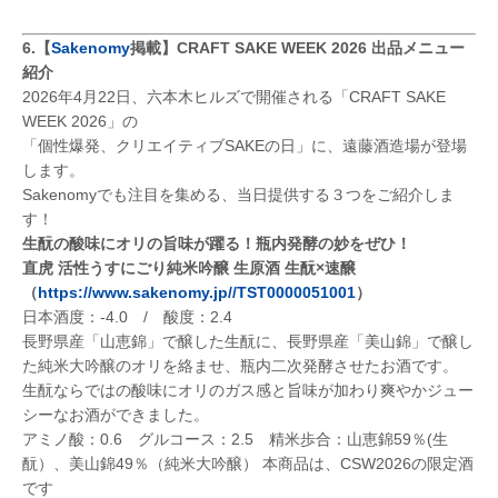
6.【
Sakenomy
掲載】CRAFT SAKE WEEK 2026 出品メニュー
紹介
2026年4月22日、六本木ヒルズで開催される「CRAFT SAKE
WEEK 2026」の
「個性爆発、クリエイティブSAKEの日」に、遠藤酒造場が登場
します。
Sakenomyでも注目を集める、当日提供する３つをご紹介しま
す！
生酛の酸味にオリの旨味が躍る！瓶内発酵の妙をぜひ！
直虎 活性うすにごり純米吟醸 生原酒 生酛×速醸
（
https://www.sakenomy.jp//TST0000051001
）
日本酒度：-4.0 / 酸度：2.4
長野県産「山恵錦」で醸した生酛に、長野県産「美山錦」で醸し
た純米大吟醸のオリを絡ませ、瓶内二次発酵させたお酒です。
生酛ならではの酸味にオリのガス感と旨味が加わり爽やかジュー
シーなお酒ができました。
アミノ酸：0.6 グルコース：2.5 精米歩合：山恵錦59％(生
酛）、美山錦49％（純米大吟醸） 本商品は、CSW2026の限定酒
です