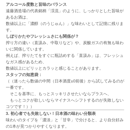
アルコール度数と旨味のバランス
遠藤酒造場の代表銘柄「渓流」のように、しっかりとした旨味が
あるお酒は、
数値以上に「濃醇（のうじゅん）」な味わいとして記憶に残りま
す。
しぼりかたやフレッシュさにも関係が？
搾り方の違い（直汲み、中取りなど）や、炭酸ガスの有無も味わ
いに関係しています。
例えば、搾りたてをすぐに瓶詰めする「直汲み」は、フレッシュ
なガス感があるため、
数値以上にピリッとカラッと感じることがあります。
スタッフの知恵袋：
（（迷ったら数値の中間（日本酒度±0前後）から試してみるのが
一番です。
そこを基準に、もっとスッキリさせたいならプラスへ、
もっとコクが欲しいならマイナスへシフトするのが失敗しない
コツです！））
3. 初心者でも失敗しない！日本酒の味わい分類表
味わいのタイプを「濃淡」と「甘辛」で分けると、より自分好み
の1本が見つかりやすくなります。