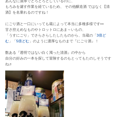
あんなに濃厚でとろとろとしているのに、
もろみを濾す作業を経ているため、 その他醸造酒 ではなく【清
酒】を名乗れるのですね！
にごり酒と一口にいっても蔵によって本当に多種多様です👀
甘さ控えめなものやトロットロにあま～いもの、
「うすにごり」でさらさらしたしたものから、当蔵の「
3倍ど
む
」「
5倍どむ
」のように濃厚なものまで『にごり酒』！
数ある『透明ではない白く濁った清酒』の中から
自分の好みの一本を探して冒険するのもとってもたのしそうです
ね♬