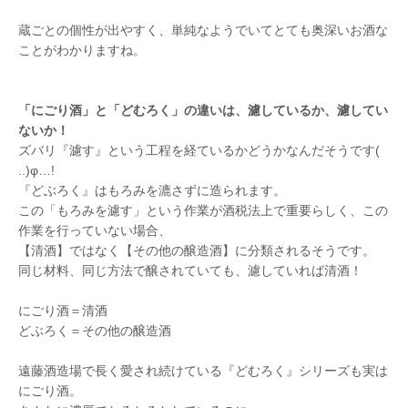
蔵ごとの個性が出やすく、単純なようでいてとても奥深いお酒な
ことがわかりますね。
「にごり酒」と「どむろく」の違いは、濾しているか、濾してい
ないか！
ズバリ『濾す』という工程を経ているかどうかなんだそうです(
..)φ…!
『どぶろく』はもろみを漉さずに造られます。
この「もろみを濾す」という作業が酒税法上で重要らしく、この
作業を行っていない場合、
【清酒】ではなく【その他の醸造酒】に分類されるそうです。
同じ材料、同じ方法で醸されていても、濾していれば清酒！
にごり酒＝清酒
どぶろく＝その他の醸造酒
遠藤酒造場で長く愛され続けている『どむろく』シリーズも実は
にごり酒。