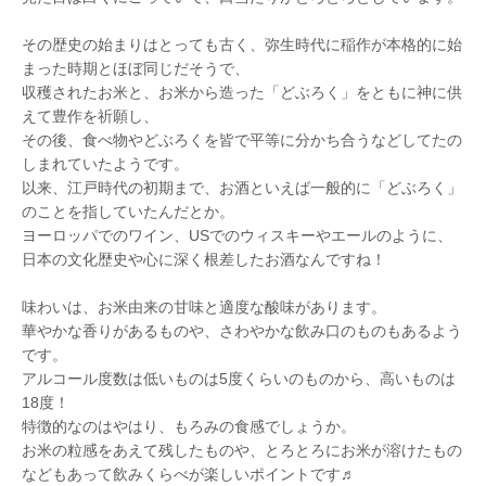
その歴史の始まりはとっても古く、弥生時代に稲作が本格的に始
まった時期とほぼ同じだそうで、
収穫されたお米と、お米から造った「どぶろく」をともに神に供
えて豊作を祈願し、
その後、食べ物やどぶろくを皆で平等に分かち合うなどしてたの
しまれていたようです。
以来、江戸時代の初期まで、お酒といえば一般的に「どぶろく」
のことを指していたんだとか。
ヨーロッパでのワイン、USでのウィスキーやエールのように、
日本の文化歴史や心に深く根差したお酒なんですね！
味わいは、お米由来の甘味と適度な酸味があります。
華やかな香りがあるものや、さわやかな飲み口のものもあるよう
です。
アルコール度数は低いものは5度くらいのものから、高いものは
18度！
特徴的なのはやはり、もろみの食感でしょうか。
お米の粒感をあえて残したものや、とろとろにお米が溶けたもの
などもあって飲みくらべが楽しいポイントです♬