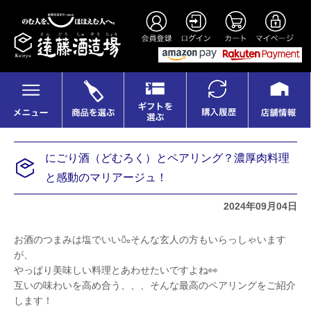
にごり酒（どむろく）とペアリング？濃厚肉料理
と感動のマリアージュ！
2024年09月04日
お酒のつまみは塩でいい🍶そんな玄人の方もいらっしゃいます
が、
やっぱり美味しい料理とあわせたいですよね👀
互いの味わいを高め合う、、、そんな最高のペアリングをご紹介
します！