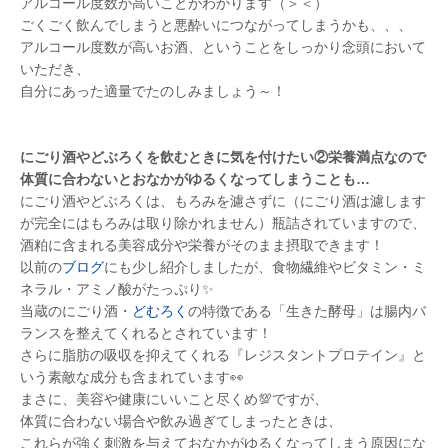
アルコール度数が高いことがわかります（＞＜）
ごくごく飲んでしまうと悪酔いにつながってしまうかも、、、
アルコール度数が高いお酒、ということをしっかり念頭において
いただき、
自分にあった適量でたのしみましょう～！
にごり酒やどぶろくを飲むときに気を付けたい②栄養満点なので
体質に合わないとおなかがゆるくなってしまうことも…
にごり酒やどぶろくは、もろみを濾さずに（にごり酒は濾します
が完全にはもろみは取り除かれません）瓶詰されていますので、
酒粕に含まれる美容成分や栄養がそのまま摂取できます！
以前の
ブログ
にも少し紹介しましたが、食物繊維やビタミン・ミ
ネラル・アミノ酸がたっぷり✨
当蔵のにごり酒・
どむろく
の特徴である「生きた酵母」は腸内バ
ランスを整えてくれるとされています！
さらに脂肪の吸収を抑えてくれる『レジスタントプロテイン』と
いう素敵な成分も含まれています👀
まさに、美容や健康にいいこと尽くめ💯ですが、
体質に合わない場合や飲み過ぎてしまったときは、
これらが強く刺激を与えておなかがゆるくなってしまう原因にな