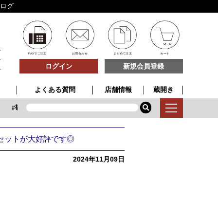
ブログ
FAXでご注文
お問合わせ
まとめて注文
カート
ログイン
新規会員登録
よくある質問
店舗情報
蔵開き
敬老の日
高級ギフト
新登場
どむろく
どむろく
セットが大好評です◎
2024年11月09日