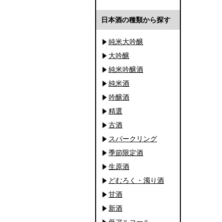
日本酒の種類から探す
純米大吟醸
大吟醸
純米吟醸酒
純米酒
吟醸酒
精選
古酒
スパークリング
季節限定酒
生原酒
どむろく・濁り酒
甘酒
新酒
低アルコール