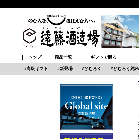
トップ
商品一覧
ギフトで贈る
の日
高級ギフト
新登場
どむろく
どむろく純米大