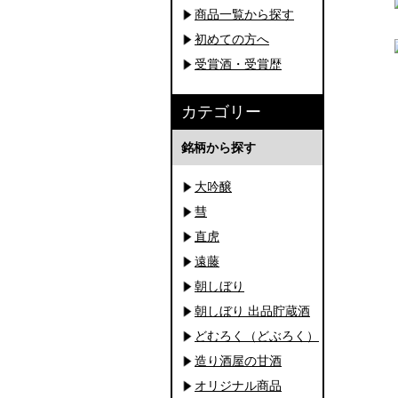
商品一覧から探す
初めての方へ
受賞酒・受賞歴
カテゴリー
銘柄から探す
大吟醸
彗
直虎
遠藤
朝しぼり
朝しぼり 出品貯蔵酒
どむろく（どぶろく）
造り酒屋の甘酒
オリジナル商品