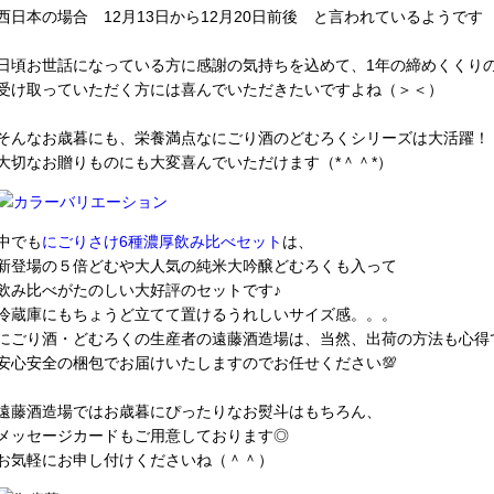
西日本の場合 12月13日から12月20日前後 と言われているようです
日頃お世話になっている方に感謝の気持ちを込めて、1年の締めくくり
受け取っていただく方には喜んでいただきたいですよね（＞＜）
そんなお歳暮にも、栄養満点なにごり酒のどむろくシリーズは大活躍！
大切なお贈りものにも大変喜んでいただけます（*＾＾*）
中でも
にごりさけ6種濃厚飲み比べセット
は、
新登場の５倍どむや大人気の純米大吟醸どむろくも入って
飲み比べがたのしい大好評のセットです♪
冷蔵庫にもちょうど立てて置けるうれしいサイズ感。。。
にごり酒・どむろくの生産者の遠藤酒造場は、当然、出荷の方法も心得
安心安全の梱包でお届けいたしますのでお任せください💯
遠藤酒造場ではお歳暮にぴったりなお熨斗はもちろん、
メッセージカードもご用意しております◎
お気軽にお申し付けくださいね（＾＾）