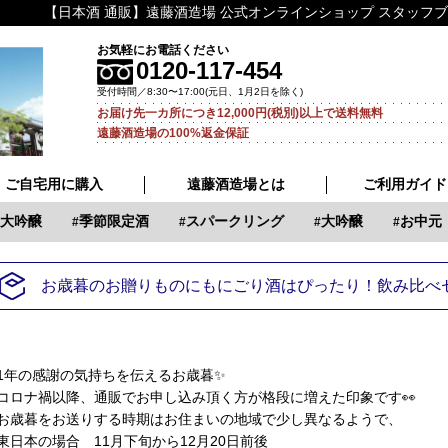
【日本酒 通販】遠藤酒造場 公式オンラインショップ スタッフ
お気軽にお電話ください
0120-117-454
受付時間／8:30〜17:00(元日、1月2日を除く)
お届け先一カ所につき12,000円(税別)以上で送料無料
遠藤酒造場の100%返金保証
ご自宅用に購入
遠藤酒造場とは
ご利用ガイド
吟醸
季節限定酒
スパークリング
大吟醸
お中元
お歳暮のお贈りものにもにごり酒はぴったり！飲み比べ
1年の感謝の気持ちを伝えるお歳暮✨
コロナ禍以降、通販でお申し込み頂く方が格段に増えた印象です👀
お歳暮をお送りする時期はお住まいの地域で少し異なるようで、
東日本の場合 11月下旬から12月20日前後