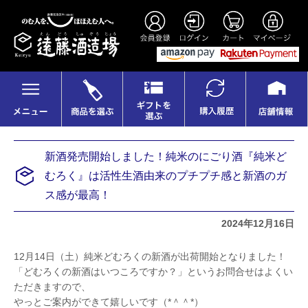
新酒発売開始しました！純米のにごり酒『純米ど
むろく』は活性生酒由来のプチプチ感と新酒のガ
ス感が最高！
2024年12月16日
12月14日（土）純米どむろくの新酒が出荷開始となりました！
「どむろくの新酒はいつころですか？」というお問合せはよくい
ただきますので、
やっとご案内ができて嬉しいです（*＾＾*）