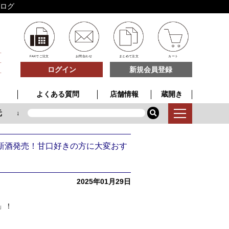
ブログ
FAXでご注文
お問合わせ
まとめて注文
カート
ログイン
新規会員登録
よくある質問
店舗情報
蔵開き
敬老の日
高級ギフト
新登場
どむろく
どむろく
新酒発売！甘口好きの方に大変おす
2025年01月29日
」！