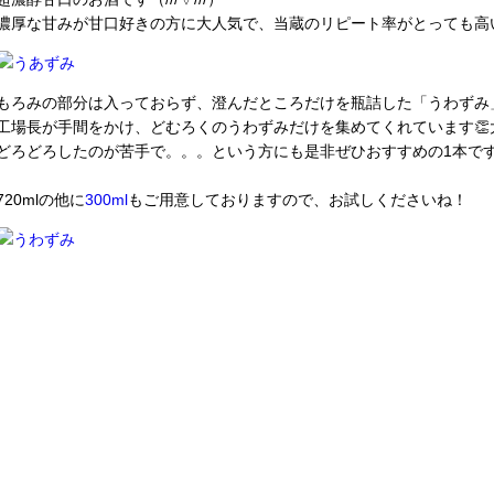
濃厚な甘みが甘口好きの方に大人気で、当蔵のリピート率がとっても高い
もろみの部分は入っておらず、澄んだところだけを瓶詰した「うわずみ
工場長が手間をかけ、どむろくのうわずみだけを集めてくれています👏大
どろどろしたのが苦手で。。。という方にも是非ぜひおすすめの1本です
720mlの他に
300ml
もご用意しておりますので、お試しくださいね！