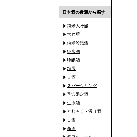
日本酒の種類から探す
純米大吟醸
大吟醸
純米吟醸酒
純米酒
吟醸酒
精選
古酒
スパークリング
季節限定酒
生原酒
どむろく・濁り酒
甘酒
新酒
低アルコール