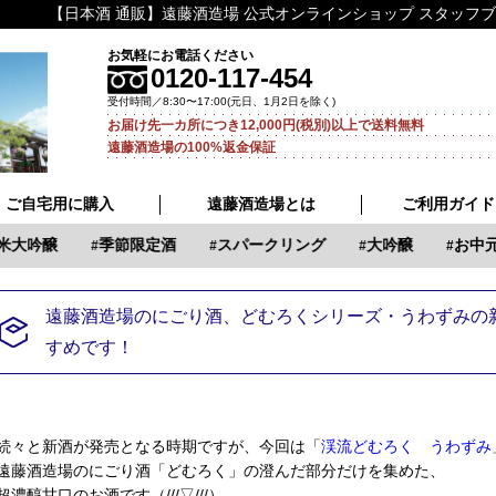
【日本酒 通販】遠藤酒造場 公式オンラインショップ スタッフ
お気軽にお電話ください
0120-117-454
受付時間／8:30〜17:00(元日、1月2日を除く)
お届け先一カ所につき12,000円(税別)以上で送料無料
遠藤酒造場の100%返金保証
ご自宅用に購入
遠藤酒造場とは
ご利用ガイド
吟醸
季節限定酒
スパークリング
大吟醸
お中元
遠藤酒造場のにごり酒、どむろくシリーズ・うわずみの
すめです！
続々と新酒が発売となる時期ですが、今回は「
渓流どむろく うわずみ
遠藤酒造場のにごり酒「どむろく」の澄んだ部分だけを集めた、
超濃醇甘口のお酒です（///▽///）