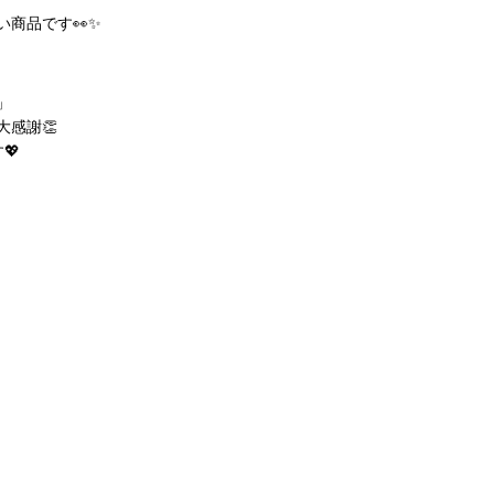
商品です👀✨
」
感謝👏
💖