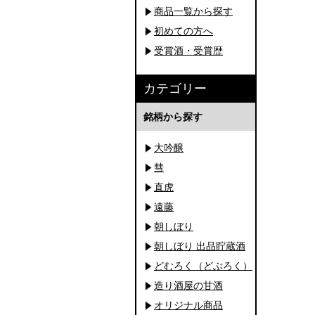
商品一覧から探す
初めての方へ
受賞酒・受賞歴
カテゴリー
銘柄から探す
大吟醸
彗
直虎
遠藤
朝しぼり
朝しぼり 出品貯蔵酒
どむろく（どぶろく）
造り酒屋の甘酒
オリジナル商品