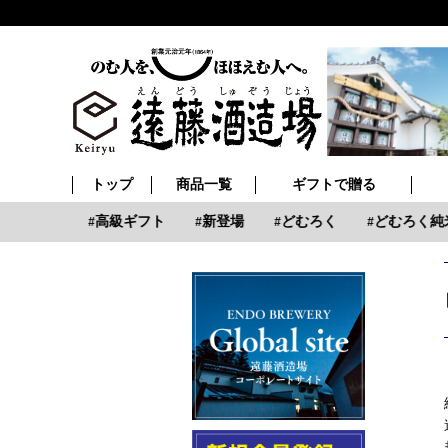
トップ
商品一覧
ギフトで贈る
老の日
高級ギフト
新登場
どむろく
どむろく純米大