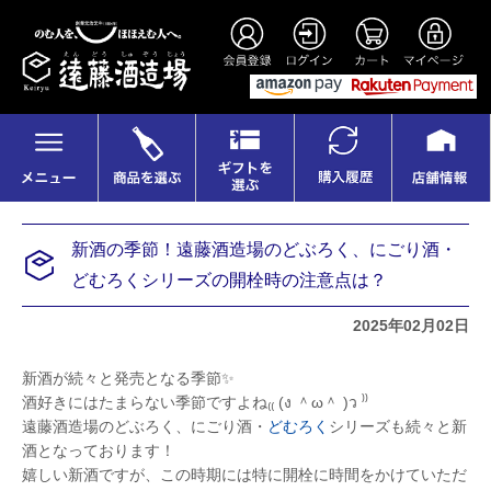
新酒の季節！遠藤酒造場のどぶろく、にごり酒・
どむろくシリーズの開栓時の注意点は？
2025年02月02日
新酒が続々と発売となる季節✨
酒好きにはたまらない季節ですよね₍₍ (ง ＾ω＾ )ว ⁾⁾
遠藤酒造場のどぶろく、にごり酒・
どむろく
シリーズも続々と新
酒となっております！
嬉しい新酒ですが、この時期には特に開栓に時間をかけていただ