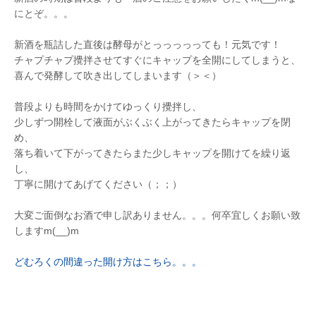
にとぞ。。。
新酒を瓶詰した直後は酵母がとっっっっっても！元気です！
チャプチャプ攪拌させてすぐにキャップを全開にしてしまうと、
喜んで発酵して吹き出してしまいます（＞＜）
普段よりも時間をかけてゆっくり攪拌し、
少しずつ開栓して液面がぶくぶく上がってきたらキャップを閉
め、
落ち着いて下がってきたらまた少しキャップを開けてを繰り返
し、
丁寧に開けてあげてください（；；）
大変ご面倒なお酒で申し訳ありません。。。何卒宜しくお願い致
しますm(__)m
どむろくの間違った開け方はこちら。。。