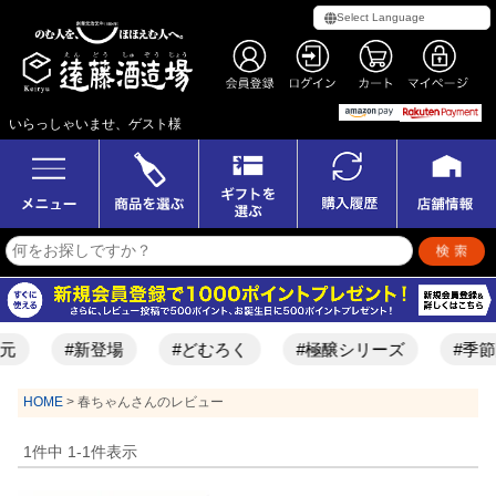
いらっしゃいませ、ゲスト様
元
#新登場
#どむろく
#極醸シリーズ
#季節
HOME
春ちゃんさんのレビュー
1
件中
1
-
1
件表示