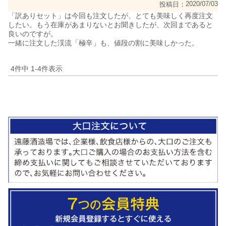
2020/07/03
投稿日
「訳ありセット」は今回も注文したが、とても美味しく再度注文
したい。もう在庫があまりないとお聞きしたが、次回まであると
良いのですが。

4
件中
1
-
4
件表示