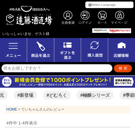
いらっしゃいませ、ゲスト様
元
#新登場
#どむろく
#極醸シリーズ
#季節
HOME
ていちゃんさんのレビュー
4
件中
1
-
4
件表示