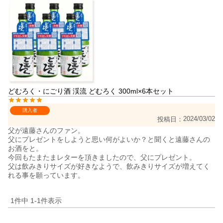
どむろく・にごり酒 渓流 どむろく 300ml×6本セット
購入者
2024/03/02
投稿日
父が遠藤さんのファン。

父にプレゼントをしようと思い何がよいか？と聞くと遠藤さんの
お酒をと。

今回もたまたまレターを頂きましたので、父にプレゼント。

父は飲みきりサイズが好きなようで、飲みきりサイズが増えてく
1
件中
1
-
1
件表示