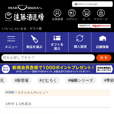
いらっしゃいませ、ゲスト様
元
#新登場
#どむろく
#極醸シリーズ
#季節
HOME
もすらさんのレビュー
1
件中
1
-
1
件表示