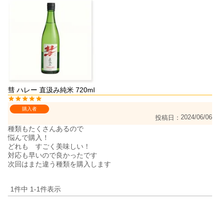
彗 ハレー 直汲み純米 720ml
購入者
2024/06/06
投稿日
種類もたくさんあるので

悩んで購入！

どれも　すごく美味しい！

対応も早いので良かったです

次回はまた違う種類を購入します
1
件中
1
-
1
件表示