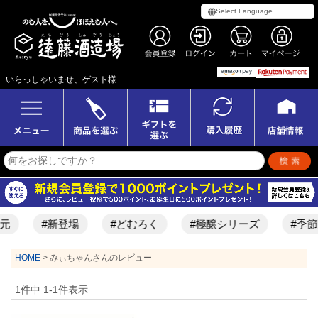
いらっしゃいませ、ゲスト様
元
#新登場
#どむろく
#極醸シリーズ
#季節
HOME
みぃちゃんさんのレビュー
1
件中
1
-
1
件表示