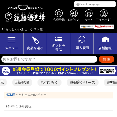
いらっしゃいませ、ゲスト様
元
#新登場
#どむろく
#極醸シリーズ
#季節
HOME
ともさんのレビュー
3
件中
1
-
3
件表示