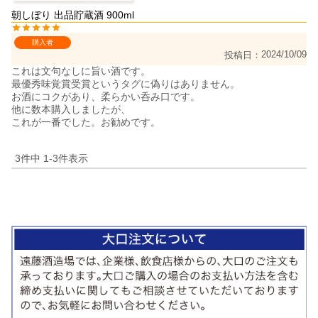
朝しぼり 出品貯蔵酒 900ml
購入者
2024/10/09
投稿日
これは文句なしに旨い酒です。

最優秀味覚賞受賞というタグに偽りはありません。

お酒にコクがあり、柔らかい呑み口です。

他に数本購入しましたが、

これが一番でした。お勧めです。
3
件中
1
-
3
件表示