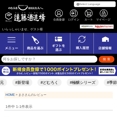
いらっしゃいませ、ゲスト様
元
#新登場
#どむろく
#極醸シリーズ
#季節
HOME
まささんのレビュー
1
件中
1
-
1
件表示