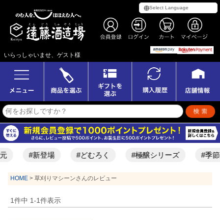
いらっしゃいませ、ゲスト様
元
#新登場
#どむろく
#極醸シリーズ
#季節
HOME
草刈りマシーンさんのレビュー
1
件中
1
-
1
件表示