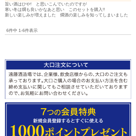
旨い酒はひや!　と思いこんでいたのですが

寒い冬は燗も良いかなあと思い　このセットを購入!!

新しい楽しみが増えました　燗酒の楽しみを知ってしまいました
6
件中
1
-
6
件表示