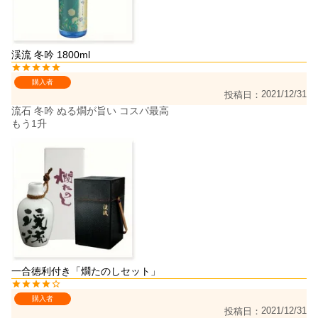
渓流 冬吟 1800ml
購入者
2021/12/31
投稿日
流石 冬吟 ぬる燗が旨い コスパ最高

もう1升
一合徳利付き「燗たのしセット」
購入者
2021/12/31
投稿日