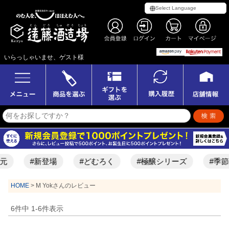
いらっしゃいませ、ゲスト様
元
#新登場
#どむろく
#極醸シリーズ
#季節
HOME
M Yokさんのレビュー
6
件中
1
-
6
件表示