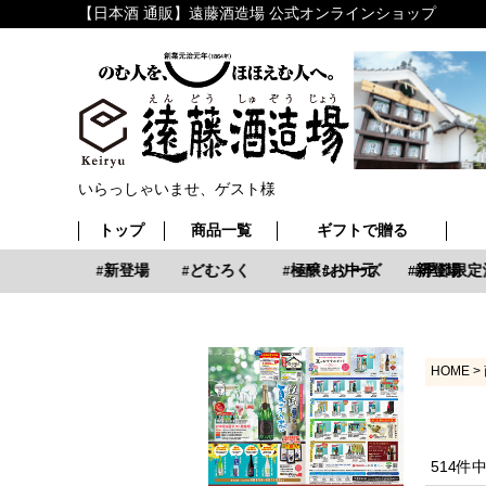
【日本酒 通販】遠藤酒造場 公式オンラインショップ
いらっしゃいませ、ゲスト様
トップ
商品一覧
ギフトで贈る
お中元
新登場
どむろく
極醸シリーズ
お中元
新登場
季節限定
HOME
514
件