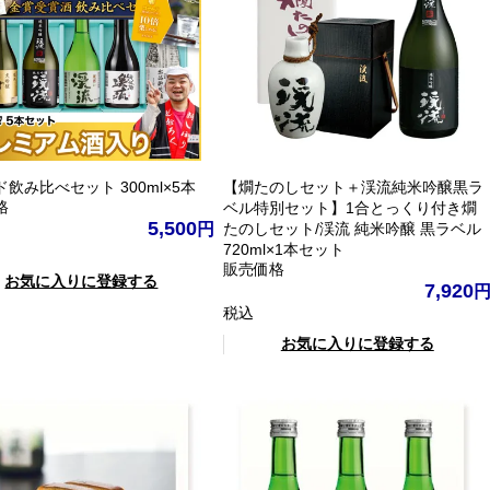
飲み比べセット 300ml×5本
【燗たのしセット＋渓流純米吟醸黒ラ
格
ベル特別セット】1合とっくり付き燗
5,500
たのしセット/渓流 純米吟醸 黒ラベル
720ml×1本セット
販売価格
お気に入りに登録する
7,920
税込
お気に入りに登録する