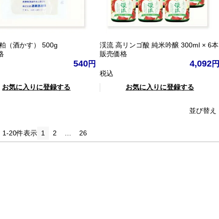
粕（酒かす） 500g
渓流 高リンゴ酸 純米吟醸 300ml × 6本
格
販売価格
540
4,092
税込
お気に入りに登録する
お気に入りに登録する
並び替え
中
1
-
20
件表示
1
2
…
26