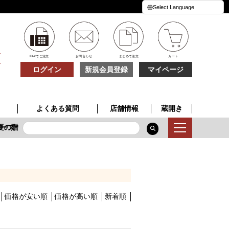
FAXでご注文
お問合わせ
まとめて注文
カート
ログイン
新規会員登録
マイページ
よくある質問
店舗情報
蔵開き
ーズ
の贈り物
季節限定酒
特別な一本
夏の贈り物
価格が安い順
価格が高い順
新着順