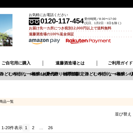
お気軽にお電話ください
0120-117-454
受付時間／8:30〜17:00
(元日、1月2日・3日を除く)
お届け先一カ所につき税別12,000円以上で送料無料
遠藤酒造場の100%返金保証
ご自宅用に購入
遠藤酒造場とは
ご利用ガイド
酒
どむろく
特別な一本
極醸シリーズ
お中元
夏の贈り物
新登場
季節限定酒
どむろく
特別な一本
極醸シリ
夏
商品一覧
並び替え
中
1
-
20
件表示
1
2
…
26