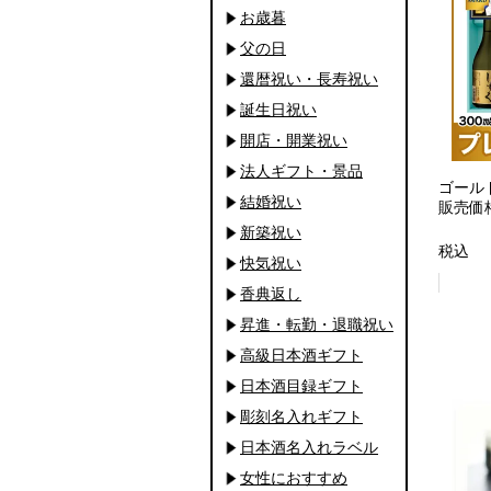
お歳暮
父の日
還暦祝い・長寿祝い
誕生日祝い
開店・開業祝い
法人ギフト・景品
ゴールド
結婚祝い
販売価
新築祝い
税込
快気祝い
香典返し
昇進・転勤・退職祝い
高級日本酒ギフト
日本酒目録ギフト
彫刻名入れギフト
日本酒名入れラベル
女性におすすめ