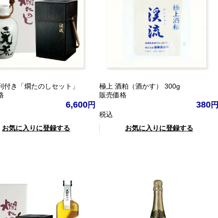
利付き「燗たのしセット」
極上 酒粕（酒かす） 300g
格
販売価格
6,600
380
税込
お気に入りに登録する
お気に入りに登録する