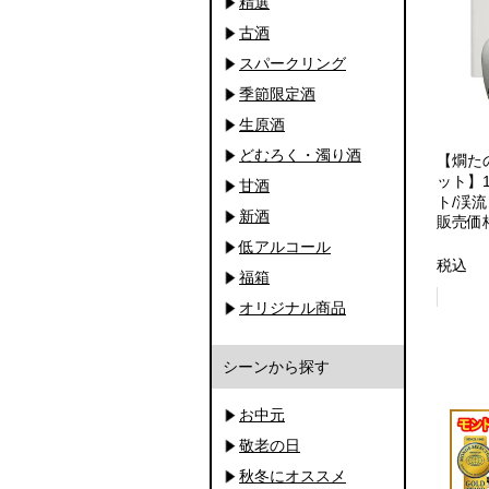
精選
古酒
スパークリング
季節限定酒
生原酒
どむろく・濁り酒
【燗た
ット】
甘酒
ト/渓流
新酒
販売価
低アルコール
税込
福箱
オリジナル商品
シーンから探す
お中元
敬老の日
秋冬にオススメ