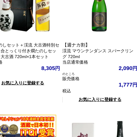
【週ナカ割】
のしセット＋渓流 大古酒特別セ
1合とっくり付き燗たのしセッ
渓流 マウンテンダンス スパークリン
 大古酒 720ml×1本セット
グ 720ml
格
当店通常価格
8,305
2,090
のところ
販売価格
お気に入りに登録する
1,777
税込
お気に入りに登録する