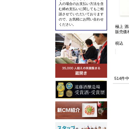
入の場合のお支払い方法を含
む締め支払いに関してもご相
談させていただいております
ので、お気軽にお問い合わせ
ください。
極上 酒
販売価
税込
514
件