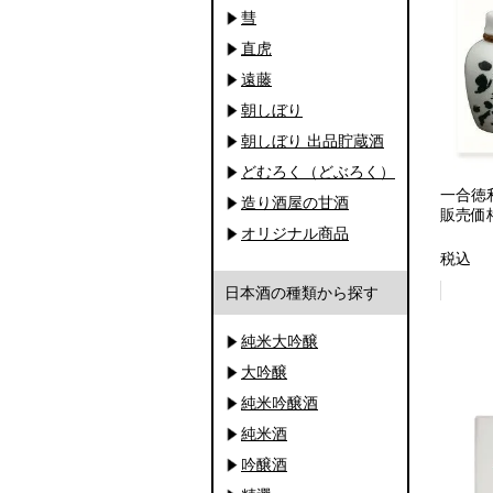
彗
直虎
遠藤
朝しぼり
朝しぼり 出品貯蔵酒
どむろく（どぶろく）
一合徳
造り酒屋の甘酒
販売価
オリジナル商品
税込
日本酒の種類から探す
純米大吟醸
大吟醸
純米吟醸酒
純米酒
吟醸酒