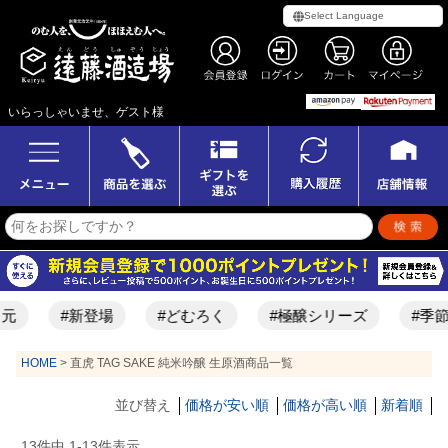
いらっしゃいませ、ゲスト様
元
#新登場
#どむろく
#極醸シリーズ
#季節
HOME
直虎 TAG SAKE 純米吟醸 生原酒商品一覧
並び替え
価格が安い順
価格が高い順
新着順
13
件中
1
-
13
件表示