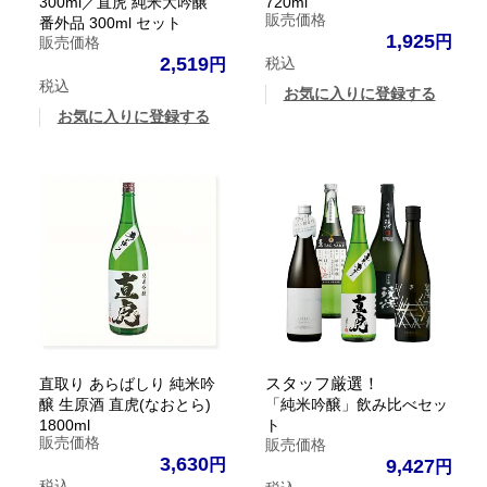
300ml／直虎 純米大吟醸
720ml
販売価格
番外品 300ml セット
1,925
販売価格
2,519
税込
税込
お気に入りに登録する
お気に入りに登録する
スタッフ厳選！
直取り あらばしり 純米吟
醸 生原酒 直虎(なおとら)
「純米吟醸」飲み比べセッ
1800ml
ト
販売価格
販売価格
3,630
9,427
税込