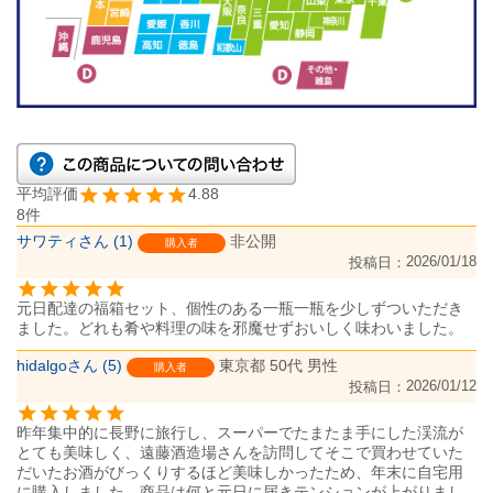
4.88
8
サワティ
1
非公開
購入者
2026/01/18
投稿日
元日配達の福箱セット、個性のある一瓶一瓶を少しずついただき
ました。どれも肴や料理の味を邪魔せずおいしく味わいました。
hidalgo
5
東京都
50代
男性
購入者
2026/01/12
投稿日
昨年集中的に長野に旅行し、スーパーでたまたま手にした渓流が
とても美味しく、遠藤酒造場さんを訪問してそこで買わせていた
だいたお酒がびっくりするほど美味しかったため、年末に自宅用
に購入しました。商品は何と元日に届きテンションが上がりまし