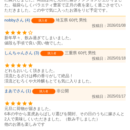
た。福袋らしくバラエティ豊富で正月の夜を楽しく過ごさせてい
ただきました。この中で気に入ったお酒をリピ予定です。
nobby
4
埼玉県
60代
男性
購入者
2026/01/08
投稿日
新年早々、飲み過ぎてしまいました。

値段も手頃で良い買い物でした。
しんちゃん
3
三重県
60代
男性
購入者
2025/01/18
投稿日
どれもおいしく頂きました。

渓流たるざけは樽の香りがして絶品！

渓流どむろくや大吟醸もとても気に入りました。
まあで
1
非公開
購入者
2025/01/17
投稿日
元旦に荷物が届きました。

6本の中から直虎あらばしり選びを開封、その日のうちに嫁さんと
2人で美味しくいただきました。（飲み干しました）

他のお酒も楽しみです