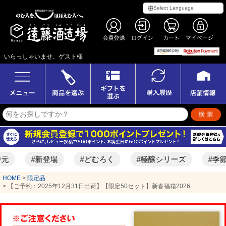
いらっしゃいませ、ゲスト様
#新登場
#どむろく
#極醸シリーズ
#季節限定酒
HOME
限定品
【ご予約：2025年12月31日出荷】【限定50セット】新春福箱2026