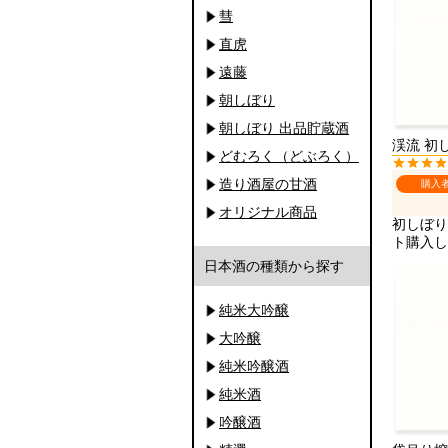
彗
直虎
遠藤
朝しぼり
朝しぼり 出品貯蔵酒
渓流 初し
どむろく（どぶろく）
造り酒屋の甘酒
購入
オリジナル商品
初しぼり
ト購入し
日本酒の種類から探す
純米大吟醸
大吟醸
純米吟醸酒
純米酒
吟醸酒