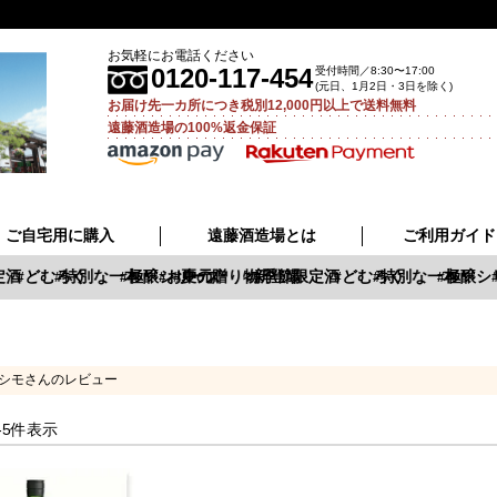
お気軽にお電話ください
0120-117-454
受付時間／8:30〜17:00
(元日、1月2日・3日を除く)
お届け先一カ所につき税別12,000円以上で送料無料
遠藤酒造場の100%返金保証
ご自宅用に購入
遠藤酒造場とは
ご利用ガイド
酒
どむろく
特別な一本
極醸シリーズ
お中元
夏の贈り物
新登場
季節限定酒
どむろく
特別な一本
極醸シ
シモさんのレビュー
-
5
件表示