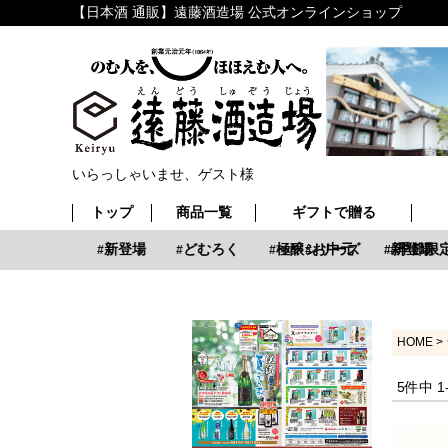
【日本酒 通販】遠藤酒造場 公式オンラインショップ
いらっしゃいませ、ゲスト様
トップ
商品一覧
ギフトで贈る
お中元
新登場
どむろく
極醸シリーズ
お中元
新登場
季節限定
HOME
5
件中
1