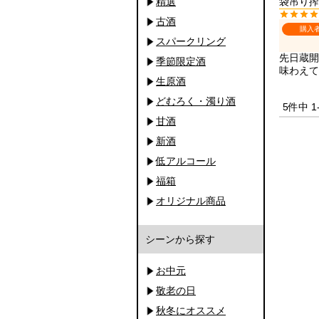
精選
袋吊り搾り
古酒
購入
スパークリング
先日蔵開
季節限定酒
味わえて
生原酒
どむろく・濁り酒
5
件中
1
甘酒
新酒
低アルコール
福箱
オリジナル商品
シーンから探す
お中元
敬老の日
秋冬にオススメ