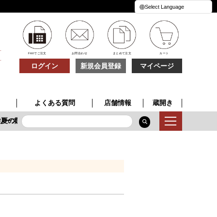
FAXでご注文
お問合わせ
まとめて注文
カート
ログイン
新規会員登録
マイページ
よくある質問
店舗情報
蔵開き
リーズ
夏の贈り物
季節限定酒
特別な一本
夏の贈り物