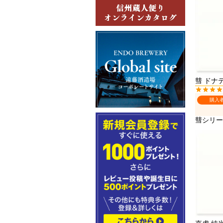
彗 ドナテ
購入
彗シリー