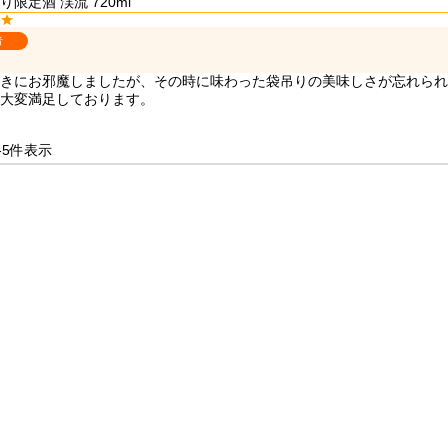
限定酒 渓流 720ml
者
きにお邪魔しましたが、その時に味わった袋吊りの美味しさが忘れられ
大変満足しております。
-
5
件表示