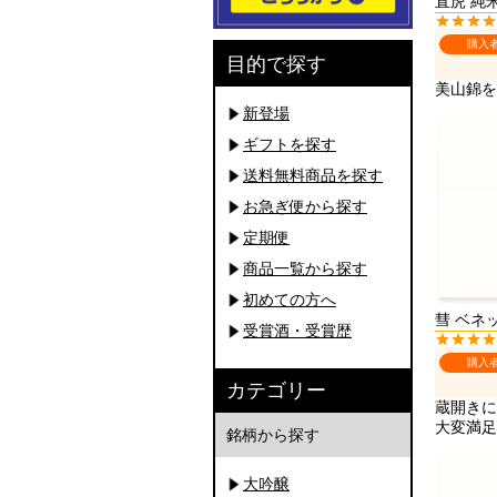
直虎 純米
購入
目的で探す
新登場
ギフトを探す
送料無料商品を探す
お急ぎ便から探す
定期便
商品一覧から探す
初めての方へ
彗 ベネッ
受賞酒・受賞歴
購入
カテゴリー
蔵開きに
大変満足
銘柄から探す
大吟醸