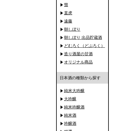
彗
直虎
遠藤
朝しぼり
朝しぼり 出品貯蔵酒
どむろく（どぶろく）
造り酒屋の甘酒
オリジナル商品
日本酒の種類から探す
純米大吟醸
大吟醸
純米吟醸酒
純米酒
吟醸酒