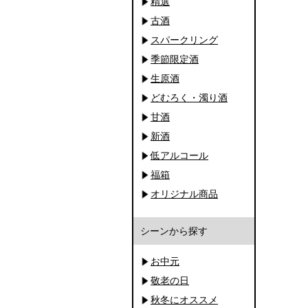
精選
古酒
スパークリング
季節限定酒
生原酒
どむろく・濁り酒
甘酒
新酒
低アルコール
福箱
オリジナル商品
シーンから探す
お中元
敬老の日
秋冬にオススメ