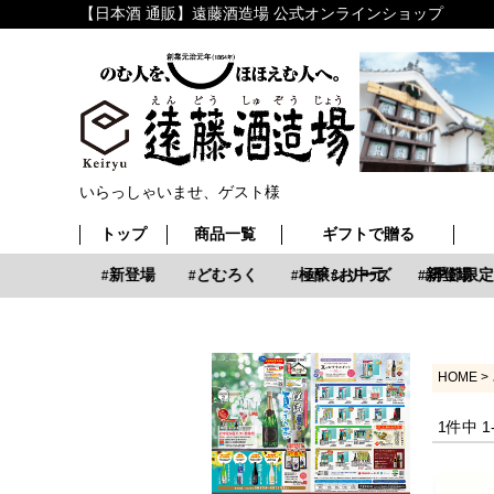
【日本酒 通販】遠藤酒造場 公式オンラインショップ
いらっしゃいませ、ゲスト様
トップ
商品一覧
ギフトで贈る
お中元
新登場
どむろく
極醸シリーズ
お中元
新登場
季節限定
HOME
1
件中
1