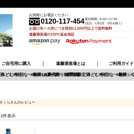
お気軽にお電話ください
0120-117-454
受付時間／8:30〜17:00
(元日、1月2日・3日を除く)
お届け先一カ所につき税別12,000円以上で送料無料
遠藤酒造場の100%返金保証
ご自宅用に購入
遠藤酒造場とは
ご利用ガイド
酒
どむろく
特別な一本
極醸シリーズ
お中元
夏の贈り物
新登場
季節限定酒
どむろく
特別な一本
極醸シリ
さくらさんのレビュー
-
1
件表示