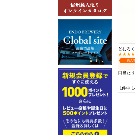
どむろく
購入
口当たり
1
件中
1