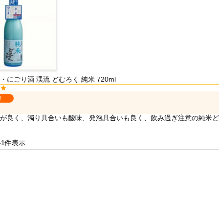
・にごり酒 渓流 どむろく 純米 720ml
者
が良く、濁り具合いも酸味、発泡具合いも良く、飲み過ぎ注意の純米ど
-
1
件表示