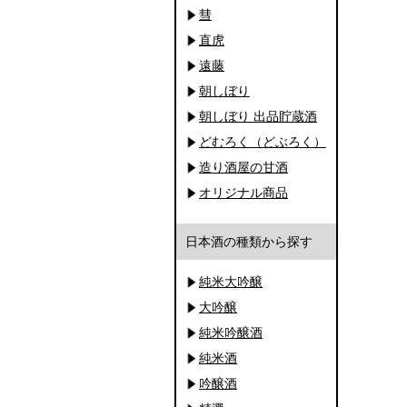
彗
直虎
遠藤
朝しぼり
朝しぼり 出品貯蔵酒
どむろく（どぶろく）
造り酒屋の甘酒
オリジナル商品
日本酒の種類から探す
純米大吟醸
大吟醸
純米吟醸酒
純米酒
吟醸酒