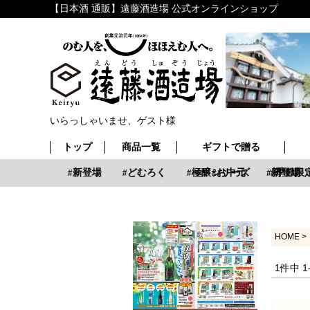
【日本酒 通販】遠藤酒造場 公式オンラインショップ
いらっしゃいませ、ゲスト様
トップ
商品一覧
ギフトで贈る
お中元
新登場
どむろく
極醸シリーズ
お中元
新登場
季節限定
HOME
1
件中
1