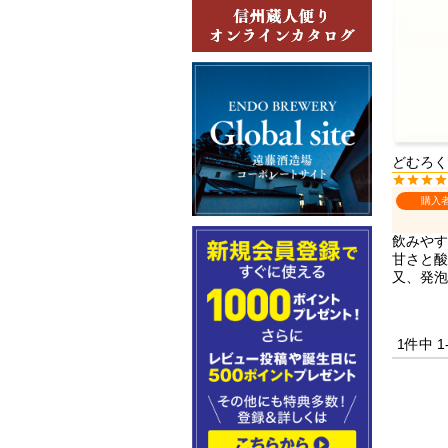
どむろく
購入
飲みやす
甘さと酸
又、発泡
1
件中
1