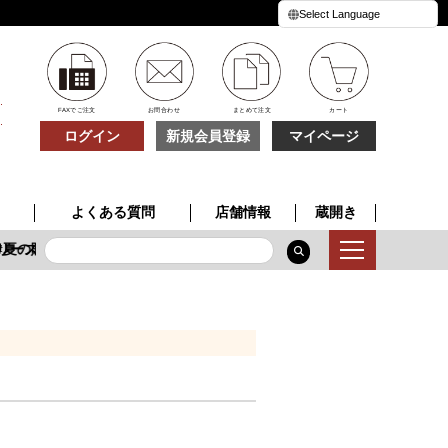
FAXでご注文
お問合わせ
まとめて注文
カート
ログイン
新規会員登録
マイページ
よくある質問
店舗情報
蔵開き
リーズ
夏の贈り物
季節限定酒
特別な一本
夏の贈り物