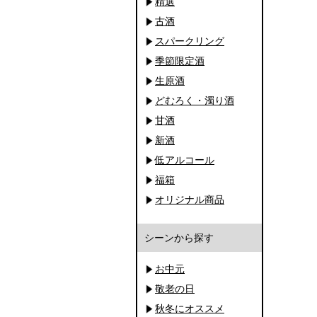
精選
古酒
スパークリング
季節限定酒
生原酒
どむろく・濁り酒
甘酒
新酒
低アルコール
福箱
オリジナル商品
シーンから探す
お中元
敬老の日
秋冬にオススメ