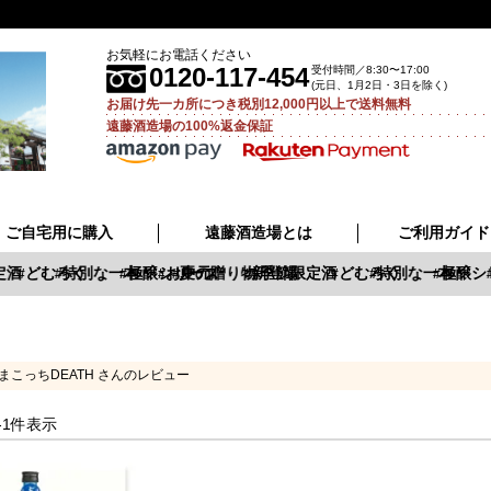
お気軽にお電話ください
0120-117-454
受付時間／8:30〜17:00
(元日、1月2日・3日を除く)
お届け先一カ所につき税別12,000円以上で送料無料
遠藤酒造場の100%返金保証
ご自宅用に購入
遠藤酒造場とは
ご利用ガイド
酒
どむろく
特別な一本
極醸シリーズ
お中元
夏の贈り物
新登場
季節限定酒
どむろく
特別な一本
極醸シ
まこっちDEATH さんのレビュー
-
1
件表示