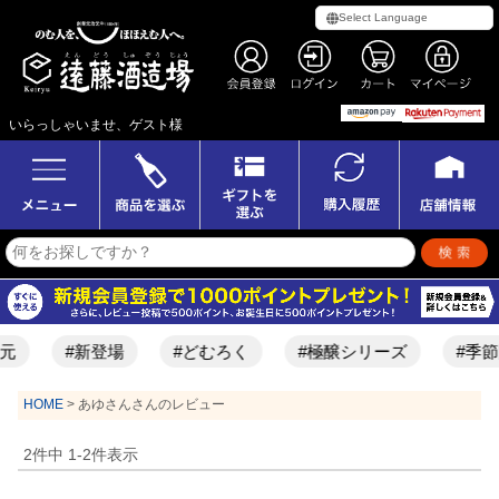
いらっしゃいませ、ゲスト様
元
#新登場
#どむろく
#極醸シリーズ
#季節
HOME
あゆさんさんのレビュー
2
件中
1
-
2
件表示