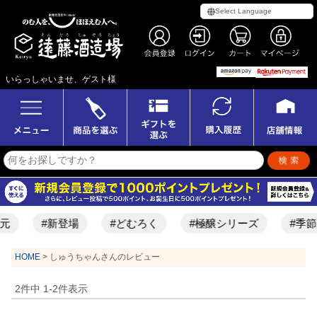
いらっしゃいませ、ゲスト様
元
#新登場
#どむろく
#極醸シリーズ
#季節
HOME
しゅうちゃんさんのレビュー
2
件中
1
-
2
件表示