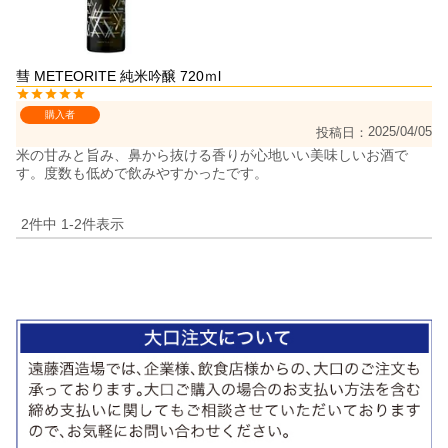
彗 METEORITE 純米吟醸 720ｍl
購入者
2025/04/05
投稿日
米の甘みと旨み、鼻から抜ける香りが心地いい美味しいお酒で
す。度数も低めで飲みやすかったです。
2
件中
1
-
2
件表示