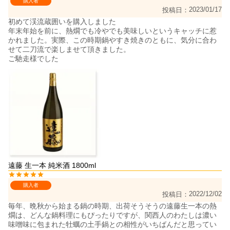
購入者
2023/01/17
投稿日
初めて渓流蔵囲いを購入しました

年末年始を前に、熱燗でも冷やでも美味しいというキャッチに惹
かれました。実際、この時期鍋やすき焼きのともに、気分に合わ
せて二刀流で楽しませて頂きました。

ご馳走様でした
遠藤 生一本 純米酒 1800ml
購入者
2022/12/02
投稿日
毎年、晩秋から始まる鍋の時期、出荷そうそうの遠藤生一本の熱
燗は、どんな鍋料理にもぴったりですが、関西人のわたしは濃い
味噌味に包まれた牡蠣の土手鍋との相性がいちばんだと思ってい