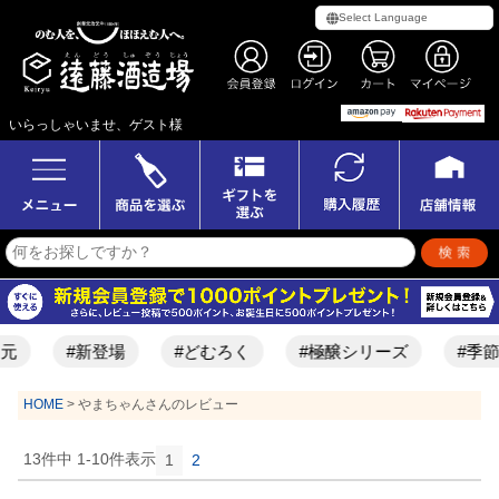
いらっしゃいませ、ゲスト様
元
#新登場
#どむろく
#極醸シリーズ
#季節
HOME
やまちゃんさんのレビュー
13
件中
1
-
10
件表示
1
2