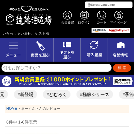
いらっしゃいませ、ゲスト様
元
#新登場
#どむろく
#極醸シリーズ
#季節
HOME
まーくんさんのレビュー
6
件中
1
-
6
件表示