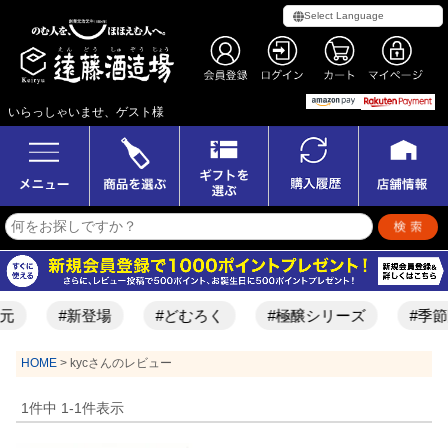
いらっしゃいませ、ゲスト様
元
#新登場
#どむろく
#極醸シリーズ
#季節
HOME
kycさんのレビュー
1
件中
1
-
1
件表示