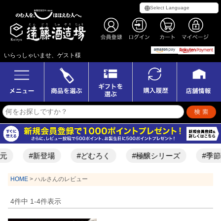
いらっしゃいませ、ゲスト様
元
#新登場
#どむろく
#極醸シリーズ
#季節
HOME
ハルさんのレビュー
4
件中
1
-
4
件表示