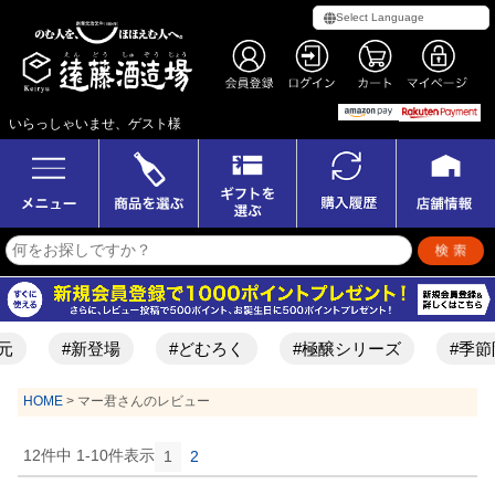
いらっしゃいませ、ゲスト様
#新登場
#どむろく
#極醸シリーズ
#季節
HOME
マー君さんのレビュー
12
件中
1
-
10
件表示
1
2