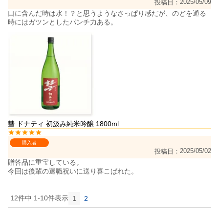
2025/05/09
投稿日
口に含んだ時は水！？と思うようなさっぱり感だが、のどを通る
時にはガツンとしたパンチ力ある。
彗 ドナティ 初汲み純米吟醸 1800ml
購入者
2025/05/02
投稿日
贈答品に重宝している。

今回は後輩の退職祝いに送り喜こばれた。
12
件中
1
-
10
件表示
1
2